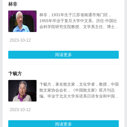
林非
林非，1931年生于江苏省南通市海门区，
1955年毕业于复旦大学中文系。历任:中国社
会科学院研究生院教授、文学系主任、博士研
究生导师，中国鲁迅研究会会长，中国散文学
会会长，中国散文家协会名誉会长。
2023-10-12
阅读更多
卞毓方
卞毓方，著名散文家，文化学者，教授，中国
散文家协会会长，《中国散文家》双月刊总
编。毕业于北京大学东语系日语专业和中国社
会科学院研究生院国际新闻系专业。社会活动
家，教授，作家。长期从事新闻工作，文学硕
2023-10-12
士。他的作品或如天马行空、大气游虹，或如
清风出袖、明月入怀，其风格如黄钟大吕，熔
阅读更多
神奇、瑰丽、嶙峋于一炉，长歌当啸，独树一