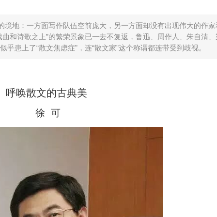
的境地：一方面写作队伍空前庞大，另一方面却没有出现伟大的作家
戏曲和诗歌之上”的繁荣景象已一去不复返，鲁迅、周作人、朱自清、
乎患上了“散文焦虑症”，连“散文家”这个称谓都连带受到歧视。
呼唤散文的古典美
徐
可