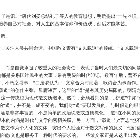
“君子是识。”唐代刘晏总结孔子等人的教育思想，明确提出“士先器识
，培养自己对社会、对人生的基本信仰和价值观，然后才能学艺。
格调。
，关注人类共同命运。中国散文素有“文以载道”的传统。“文以载道
文，而是自觉承担了较重大的社会责任，表现了当时人们最关切的问
的都是关系国计民生的大事，带有明显的时代印记。数百年后，曹丕
业，不朽之盛事。”白居易认为：“文章合为时而著，歌诗合为事而作。
载道”的创作主张。毋庸讳言，这里的“道”是有其历史局限的。明清
这一传统也为现代散文所继承。然而，必须看到的是，此“道”中如“仁
的“道”，并不是一成不变的。我们对“道”要以发展的、与时俱进的眼
内涵是非常丰富的，不是简单的政治说教或道德教化。“道”在不同的
本的内涵是时代与文学的密切关联。另一方面，“载道”与“言志”也
，把散文作为个人化的文体，突出个人经验对于散文写作的意义。他们
们的散文也是服务于一种时代的要求的。一些散文家正是从这里出发