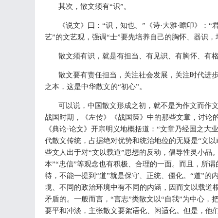
其次，散文须有“识”。
《说文》曰：“识，知也。”《诗·大雅·瞻卬》：
艺”的文艺观，强调“士”要先培养自己的胸怀、器识
散文须有识，就是有担当、有见识、有胸怀、有
散文要有责任担当，关注社会发展，关注时代进步
之本，这是中华散文的“初心”。
可以说，中国散文形成之初，就不是为作文而作
战国时期，《左传》《战国策》中的那些文章，讨论
《典论·论文》开宗明义地概括道：“文章乃经国之大
代散文传统，占据绝对优势和统治地位的无疑是“文以
些文人出于对“文以载道”思想的反动，倡导性灵小品。
本”“忠信”等观念也有积极、合理的一面。而且，所谓
待，不能一提到“道”就是保守、正统、僵化。“道”的
境、不同的政治环境中有不同的内涵，因而文以载道根
矛盾的。一般而言，“言志”类散文以“自我”为中心
要平和冲淡，主张散文要絮语化、闲适化。但是，他