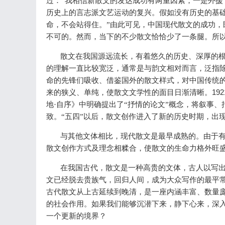
过：“我相信新散文的发达成功有两重因素，一是外
历史上的言志派文艺运动的复兴。假如没有历史的基
命，不会站得住。”由此可见，中国现代散文的成功
不可的。然而，当下的不少散文恰恰少了一条腿。所
散文在我国源远流长，有着悠久的历史、深厚的
的理解一直比较宽泛，通常是与韵文相对而言，泛指除
命的先锋们吸收、借鉴国外的散文样式，对中国传统
192
来的狭义、单纯，使散文文学性的面目日渐清晰。
地·自序》中明确提出了“抒情的论文”概念，将叙事
致。“五四”以后，散文创作进入了新的历史时期，出
与其他文体相比，现代散文是最早成熟的。由于
散文创作方式及理念相糅合，使散文的生命力格外旺
在我国古代，散文是一种高贵的文体，古人以写
文已经脱去贵族气，回归人间，成为大众写作的最平
古代散文从上古延续到晚清，是一座内涵丰富、数量
的社会作用。如果我们能够沉潜下来，静下心来，深
一个更新的境界？