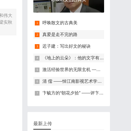
和伟大
梁实秋
呼唤散文的古典美
真爱是走不完的路
迟子建：写出好文的秘诀
《地上的云朵》：他的文字有热度有硬度
激活经验世界的无限玄机 ——《星火》原浆散文读感
清 儒 ——悼江南影视艺术学院学术委员会主任王政红教授
卞毓方的“朝花夕拾” ——评卞毓方的《从私塾到北大》
最新上传