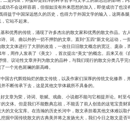
援，二是内应，外援即是西洋的科学哲学与文学上的新思想的影响，内
础成功不会这样容易，但假如没有外来思想的加入，即使成功了也没
，既得益于中国深远悠久的历史，也得力于外国文学的输入，这两条腿
以，它站不起来。
根基和优秀的传统，涌现了许多杰出的散文家和优秀的散文作品。古
诗、词、曲以外的一切不押韵的文章。直到“五四”新文化运动，一
的散文文体进行了大胆的改造，一改往日旧散文概念的宽泛、庞杂，
1
年，周作人发表了《美文》，首次提出“美文”的概念。后来又在《
、抒情、议论性文章并列为散文的品种，与我们现行的散文分类几乎完
现了一个光色斑斓的新高峰。
有中国古代辉煌灿烂的散文传统，以及作家们深厚的传统文化修养，
盛并不断传承下去，这是其他文学体裁所不具备的。
出好文章为荣，诗词、歌赋、戏曲、小说都不能与它相提并论。时至
常的文体。但是我们不能数典忘祖，不能丢了前人创造的这笔宝贵财
庞大的文化宝库。在浩瀚的历史长河中，散文承担着其他文体难以取
入挖掘中国传统散文的古典美并将之发扬光大，我们今日之散文是否