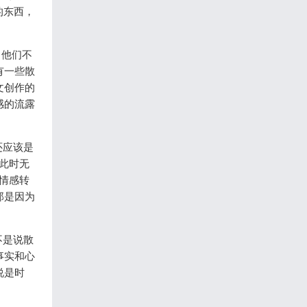
的东西，
。他们不
有一些散
文创作的
感的流露
还应该是
此时无
情感转
那是因为
不是说散
事实和心
说是时