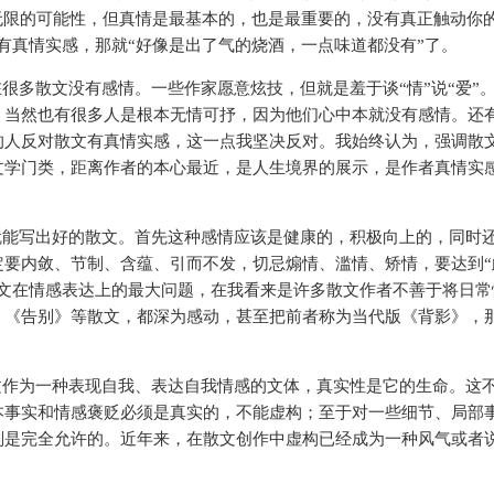
无限的可能性，但真情是最基本的，也是最重要的，没有真正触动你
有真情实感，那就“好像是出了气的烧酒，一点味道都没有”了。
很多散文没有感情。一些作家愿意炫技，但就是羞于谈“情”说“爱”
。当然也有很多人是根本无情可抒，因为他们心中本就没有感情。还
的人反对散文有真情实感，这一点我坚决反对。我始终认为，强调散
文学门类，距离作者的本心最近，是人生境界的展示，是作者真情实
。
就能写出好的散文。首先这种感情应该是健康的，积极向上的，同时
定要内敛、节制、含蕴、引而不发，切忌煽情、滥情、矫情，要达到“
散文在情感表达上的最大问题，在我看来是许多散文作者不善于将日常
》《告别》等散文，都深为感动，甚至把前者称为当代版《背影》，
文作为一种表现自我、表达自我情感的文体，真实性是它的生命。这
本事实和情感褒贬必须是真实的，不能虚构；至于对一些细节、局部
则是完全允许的。近年来，在散文创作中虚构已经成为一种风气或者