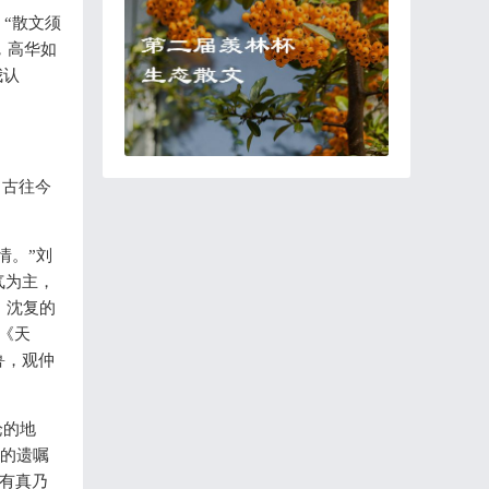
“散文须
，高华如
我认
，古往今
情。”刘
气为主，
，沈复的
《天
鲁，观仲
论的地
我的遗嘱
。有真乃