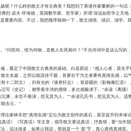
扬呢？什么样的散文才有古典美？我想到了香港作家董桥的一句话：
阿弗烈·诺夫·怀海德，英国数学家、哲学家）所谓‘深远如哲学之天地
少是重要内容。不过，我把顺序颠倒一下，散文须情、须识、须学。
魄。“问世间，情为何物，直教人生死相许？”不光诗词中是这么写的
魂，奠定了中国散文古典美的基础。白居易说：“感人心者，莫先乎
多散文名篇，之所以能流传千载，首要在于为文者秉有真情实感，以
《祭十二郎文》，归有光的《项脊轩志》，冒辟疆的《影梅庵忆语》
马迁写《史记》，都带着丰沛的感情，多次感极涕下。“余读《离骚》
沉渊，未尝不垂涕，想见其为人。”“余读孔氏书，想见其为人。适
能去云。”
理论家林非把“真情实感”定位为散文创作的基石，甚至提升到本体
说真话》《写真话》等文章，倡导散文要说真话，抒真情，要“当作
写法，说法很多，如果让我说，那就是一个‘真’字，真心真情真感觉