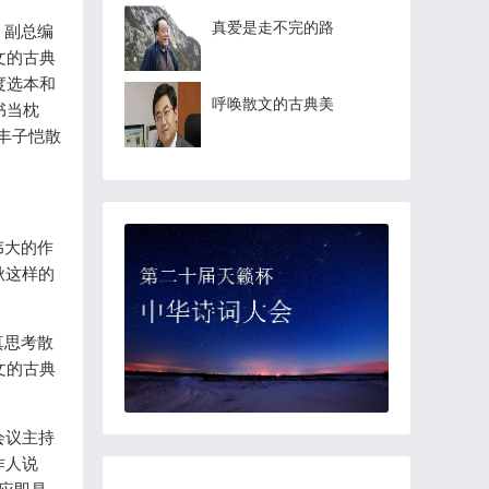
真爱是走不完的路
》副总编
文的古典
度选本和
呼唤散文的古典美
书当枕
丰子恺散
伟大的作
秋这样的
真思考散
文的古典
会议主持
作人说