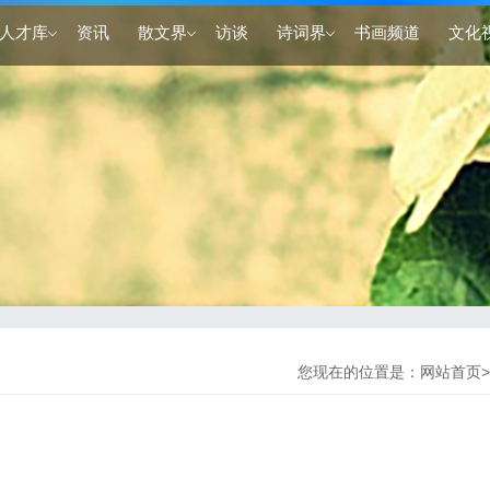
人才库
资讯
散文界
访谈
诗词界
书画频道
文化
您现在的位置是：
网站首页
>