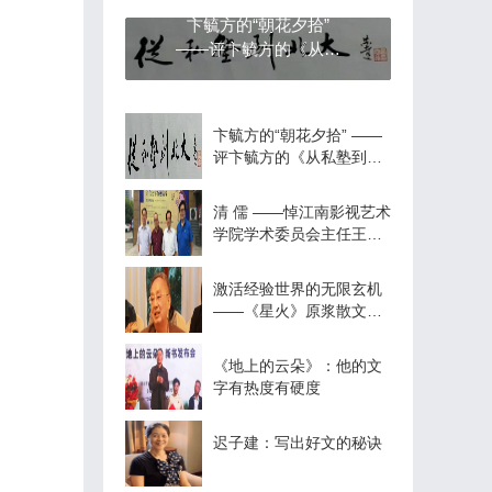
卞毓方的“朝花夕拾”
——评卞毓方的《从私
塾到北大》
卞毓方的“朝花夕拾” ——
评卞毓方的《从私塾到北
大》
清 儒 ——悼江南影视艺术
学院学术委员会主任王政
红教授
激活经验世界的无限玄机
——《星火》原浆散文读
感
《地上的云朵》：他的文
字有热度有硬度
迟子建：写出好文的秘诀