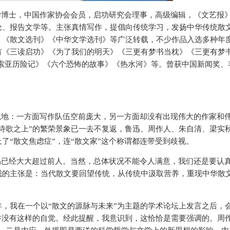
学博士，中国作家协会会员，启功研究会理事，高级编辑，《文艺报
论、报告文学等。主张真情写作，提倡向传统学习，发扬中华传统散
》《散文选刊》《中华文学选刊》等广泛转载，不少作品入选多种年
有《三读启功》《为了我们的明天》《三更有梦书当枕》《三更有梦
索亚历险记》《六个恐怖的故事》《热水河》等。曾获中国新闻奖、
境地：一方面写作队伍空前庞大，另一方面却没有出现伟大的作家和
诗歌之上”的繁荣景象已一去不复返，鲁迅、周作人、朱自清、梁实
了“散文焦虑症”，连“散文家”这个称谓都连带受到歧视。
品已经大大超过前人。当然，总体状况不能令人满意，我们还是要认
我的主张是：当代散文要回望传统，从传统中汲取营养，重现中华散
年，我在一个以“散文的源脉与未来”为主题的学术论坛上发言之后，
并没有这样的自觉。经此提醒，我意识到，这恰恰是需要强调的。周