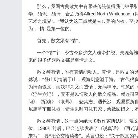
那么，我国古典散文中有哪些传统值得我们继承弘
Alfred North Whitehead
学、须识、须情，合之乃得
（
艺术之境界’。”我认为这三点就是古典美的内核，至
为，“情”是第一位的。
首先，散文须有“情”。
一个“情”字，令古今多少文人魂牵梦绕、失魂落
来的很多优秀散文都是至情之文。
散文须有情，唯有真情能动人。真情，是散文的灵
勰说：“登山则情满于山，观海则意溢于海。”古代很
为情而设文，而决非为文而造情，无病呻吟。韩愈的
《浮生六记》，无不是以情动人的散文精品。就连司
问》《招魂》《哀郢》，悲其志。适长沙，观屈原所自
尼庙堂车服礼器，诸生以时习礼其家，余祗回留之，不
散文须有情，这一点为绝大多数作家所认同。散文
1980
位。
年前后，巴金连续发表了《说真话》《再论
来写”，要“把心交给读者”。莫言也说：“关于散文的