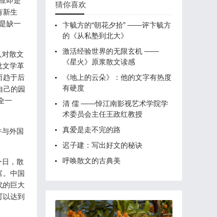
应即是
猜你喜欢
有新生
是缺一
卞毓方的“朝花夕拾” ——评卞毓方
的《从私塾到北大》
激活经验世界的无限玄机 ——
人对散文
《星火》原浆散文读感
批文学革
《地上的云朵》：他的文字有热度
而趋于后
有硬度
自己的园
全一
清 儒 ——悼江南影视艺术学院学
术委员会主任王政红教授
真爱是走不完的路
并与外国
迟子建：写出好文的秘诀
呼唤散文的古典美
今日，散
富。中国
代的巨大
可以达到