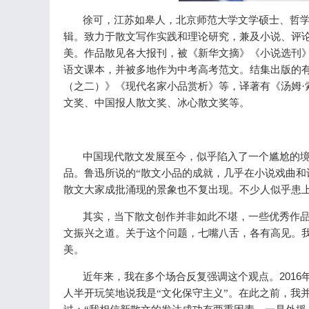
徐可，江苏如皋人，北京师范大学文学硕士、哲
辑。致力于散文写作实践和理论研究，兼及小说、评
美。作品散见各大报刊，被《新华文摘》《小说选刊
语文课本，并被多地作为中考高考范文。结集出版的
（之二）》《现代名家小品赏析》等，译著有《汤姆·
文奖、中国报人散文奖、冰心散文奖等。
中国现代散文发展至今，似乎陷入了一个尴尬的
品。鲁迅所说的“散文小品的成就，几乎在小说戏曲和
散文大家成批涌现的景象也不复出现。不少人似乎患上
其实，当下散文创作并非如此不堪，一些优秀作
文振兴之道。关于这个问题，七嘴八舌，各有高见。
美。
2016
近年来，我在多个场合反复强调这个观点。
人半开玩笑地说我是“文化保守主义”。在此之前，我