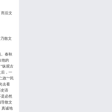
，而后文
”乃散文
题。春秋
在他的
”纵观古
之后，一
政”“民
光去看
历史语
不是必然
倡导散文
，真诚地