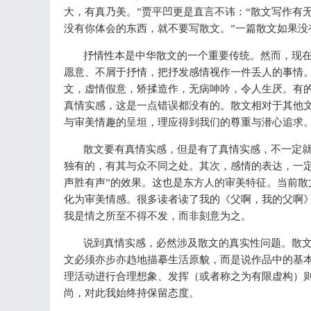
大，有真乃美。”贾平凹更是直言不讳：“散文写作有
没有你体会的东西，就不要写散文。”一篇散文如果没
抒情性本是中华散文的一个重要传统。然而，现在
愿意、不屑于抒情，把抒发感情视作一件丢人的事情
文，虚情假意，矫揉造作，无病呻吟，令人生厌。有
真情实感，这是一点错误都没有的。散文相对于其他
与审美情趣的呈坦，理应得到我们的尊重与潜心追求
散文要有真情实感，但是有了真情实感，不一定
独有的，有其与众不同之处。其次，感情的表达，一
声胜有声”的效果。这也是东方人的审美特征。当前
化为审美情感。很多读者读了我的《父啊，我的父啊
我是情之所至不得不发，而非刻意为之。
说到真情实感，必然涉及散文的真实性问题。散
文必须亦步亦趋地描摹生活原貌，而是说作品中的基
理活动进行合理想象、发挥（或者称之为有限虚构）
尚，对此我始终持保留态度。