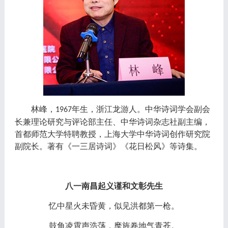
林峰，
年生，浙江龙游人。中华诗词学会副会
1967
长兼理论研究与评论部主任、中华诗词杂志社副主编，
首都师范大学特聘教授，上海大学中华诗词创作研究院
副院长。著有《一三居诗词》《花日松风》等诗集。
八一南昌起义谨和文彰先生
忆中星火未昏黄，似见洪都第一枪。
鼓角凌霄声浩荡，麾旌卷地气青苍。