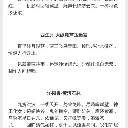
红。 帆影时回轻霭里，滩声长绕楚云东。一樽秋色
淡还浓。
西江月
·大纵湖芦荡迷宫
百里轻舟湖荡，两三飞鸟青阳。棹歌起处水微茫，
恰似人行云上。
风载蒹葭往事，路迷沙渚烟光。盐都佳境自无双，
翻作人间绝唱。
沁园春
·黄河石林
九折洪波，一线天开，势耸绝峰。尽嶙峋崖壁，神
工化女；蜿蜒峡谷，鬼斧横空。狮卧雄关，鹰环紫塞，
马踏流星日在东。依稀见，又征帆竞发，浪激苍
龙。 回眸清气如虹，更千古风流谁与同。叹汨罗屈