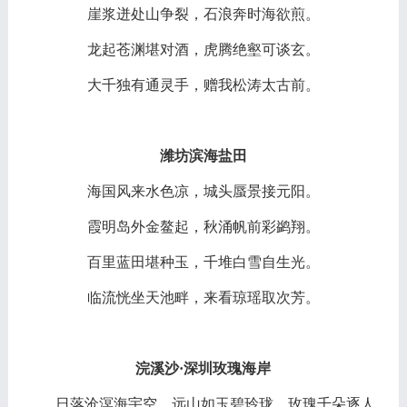
崖浆迸处山争裂，石浪奔时海欲煎。
龙起苍渊堪对酒，虎腾绝壑可谈玄。
大千独有通灵手，赠我松涛太古前。
潍坊滨海盐田
海国风来水色凉，城头蜃景接元阳。
霞明岛外金鳌起，秋涌帆前彩鹢翔。
百里蓝田堪种玉，千堆白雪自生光。
临流恍坐天池畔，来看琼瑶取次芳。
浣溪沙
·深圳玫瑰海岸
日落沧溟海宇空，远山如玉碧玲珑。玫瑰千朵逐人