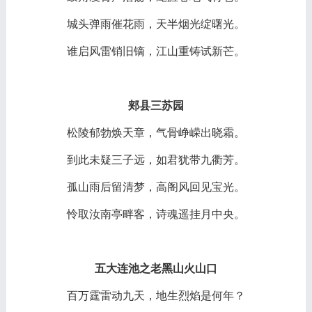
城头弹雨催花雨，天半烟光绽曙光。
谁启风雷销旧镝，江山重铸试新芒。
郏县三苏园
松陵郁勃焕天章，气骨峥嵘出晓霜。
到此未疑三子远，如君犹带九衢芳。
孤山雨后留清梦，高阁风回见宝光。
怜取汝南亭畔客，诗魂遥挂月中央。
五大连池之老黑山火山口
百万霆雷动九天，地生烈焰是何年？