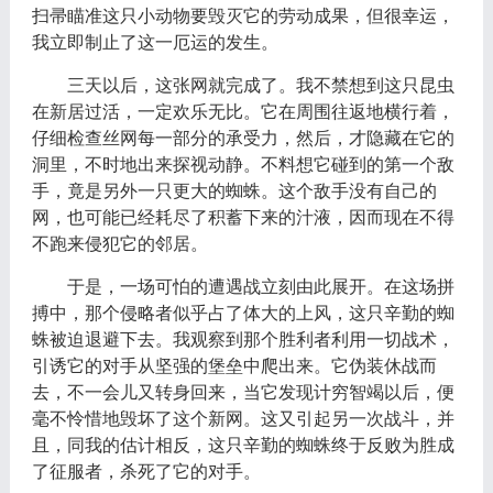
扫帚瞄准这只小动物要毁灭它的劳动成果，但很幸运，
我立即制止了这一厄运的发生。
三天以后，这张网就完成了。我不禁想到这只昆虫
在新居过活，一定欢乐无比。它在周围往返地横行着，
仔细检查丝网每一部分的承受力，然后，才隐藏在它的
洞里，不时地出来探视动静。不料想它碰到的第一个敌
手，竟是另外一只更大的蜘蛛。这个敌手没有自己的
网，也可能已经耗尽了积蓄下来的汁液，因而现在不得
不跑来侵犯它的邻居。
于是，一场可怕的遭遇战立刻由此展开。在这场拼
搏中，那个侵略者似乎占了体大的上风，这只辛勤的蜘
蛛被迫退避下去。我观察到那个胜利者利用一切战术，
引诱它的对手从坚强的堡垒中爬出来。它伪装休战而
去，不一会儿又转身回来，当它发现计穷智竭以后，便
毫不怜惜地毁坏了这个新网。这又引起另一次战斗，并
且，同我的估计相反，这只辛勤的蜘蛛终于反败为胜成
了征服者，杀死了它的对手。