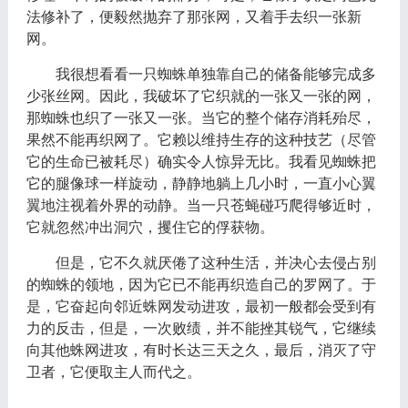
法修补了，便毅然抛弃了那张网，又着手去织一张新
网。
我很想看看一只蜘蛛单独靠自己的储备能够完成多
少张丝网。因此，我破坏了它织就的一张又一张的网，
那蜘蛛也织了一张又一张。当它的整个储存消耗殆尽，
果然不能再织网了。它赖以维持生存的这种技艺（尽管
它的生命已被耗尽）确实令人惊异无比。我看见蜘蛛把
它的腿像球一样旋动，静静地躺上几小时，一直小心翼
翼地注视着外界的动静。当一只苍蝇碰巧爬得够近时，
它就忽然冲出洞穴，攫住它的俘获物。
但是，它不久就厌倦了这种生活，并决心去侵占别
的蜘蛛的领地，因为它已不能再织造自己的罗网了。于
是，它奋起向邻近蛛网发动进攻，最初一般都会受到有
力的反击，但是，一次败绩，并不能挫其锐气，它继续
向其他蛛网进攻，有时长达三天之久，最后，消灭了守
卫者，它便取主人而代之。