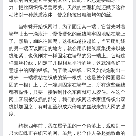
编织的网更是它主要的武器，因此，它总是要竭尽全
力，把丝网织得尽善尽美。天然的生理机能还赋予这种
动物以一种胶质液体，使之能拉出粗细均匀的丝。
当蜘蛛开始织网时，为了固定其一端，它首先对着
墙壁吐出一滴液汁，慢慢硬化的丝线就牢固地粘在墙上
了。然后，蜘蛛往回爬，这根线越拉越长，当它爬到线
的另一端应该固定的地方，就会用爪把线聚集拢来以使
线绷紧，也像刚才一样固定在墙壁的另一端上。它就这
样牵丝拉线，固定了几根相互平行的丝，这就准备好了
意想中的网的经线。为了做成纬线，它又如法炮制出一
根来，一端横粘在织成的第一根线（这是整个网圈最牢
固的一根）上，另一端则固定在墙壁上。所有这些丝线
都有黏性，只要一接触到什么东西就可以胶住。在这个
网上容易被毁损的部分，我们的织网艺术家懂得织出双
线以加固之，有时甚至织成六倍粗的丝线来加大网的强
度。
约摸四年前，我在屋子里的一个角落上，观察到一
只大蜘蛛正在织它的网。虽然，那个仆人举起她致命的