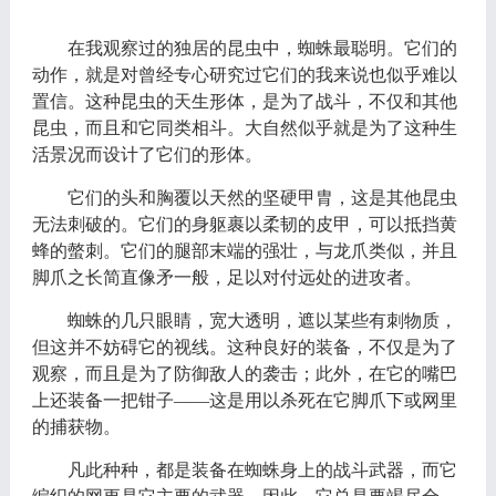
在我观察过的独居的昆虫中，蜘蛛最聪明。它们的
动作，就是对曾经专心研究过它们的我来说也似乎难以
置信。这种昆虫的天生形体，是为了战斗，不仅和其他
昆虫，而且和它同类相斗。大自然似乎就是为了这种生
活景况而设计了它们的形体。
它们的头和胸覆以天然的坚硬甲胄，这是其他昆虫
无法刺破的。它们的身躯裹以柔韧的皮甲，可以抵挡黄
蜂的螫刺。它们的腿部末端的强壮，与龙爪类似，并且
脚爪之长简直像矛一般，足以对付远处的进攻者。
蜘蛛的几只眼睛，宽大透明，遮以某些有刺物质，
但这并不妨碍它的视线。这种良好的装备，不仅是为了
观察，而且是为了防御敌人的袭击；此外，在它的嘴巴
上还装备一把钳子——这是用以杀死在它脚爪下或网里
的捕获物。
凡此种种，都是装备在蜘蛛身上的战斗武器，而它