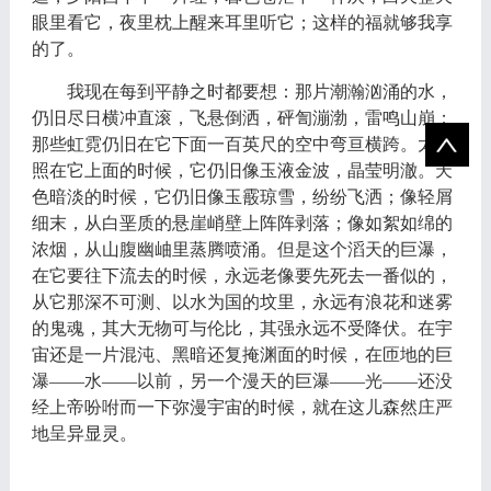
眼里看它，夜里枕上醒来耳里听它；这样的福就够我享
的了。
我现在每到平静之时都要想：那片潮瀚汹涌的水，
仍旧尽日横冲直滚，飞悬倒洒，砰訇漰渤，雷鸣山崩；
那些虹霓仍旧在它下面一百英尺的空中弯亘横跨。太阳
照在它上面的时候，它仍旧像玉液金波，晶莹明澈。天
色暗淡的时候，它仍旧像玉霰琼雪，纷纷飞洒；像轻屑
细末，从白垩质的悬崖峭壁上阵阵剥落；像如絮如绵的
浓烟，从山腹幽岫里蒸腾喷涌。但是这个滔天的巨瀑，
在它要往下流去的时候，永远老像要先死去一番似的，
从它那深不可测、以水为国的坟里，永远有浪花和迷雾
的鬼魂，其大无物可与伦比，其强永远不受降伏。在宇
宙还是一片混沌、黑暗还复掩渊面的时候，在匝地的巨
瀑——水——以前，另一个漫天的巨瀑——光——还没
经上帝吩咐而一下弥漫宇宙的时候，就在这儿森然庄严
地呈异显灵。