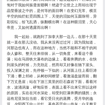
訇对于我如何振聋发聩啊！绝迹于尘世之上而却出现于
晶莹垂波之中的，是何等的面目啊！在变幻无常、横亘
半空的灿烂虹霓四围上下，天使的泪如何玉圆珠明，异
彩缤纭，纷飞乱洒，纵翻横出啊！在这种眼泪里，天心
帝意，又如何透露而出啊！
我一起始，就跑到了加拿大那一边儿，在那十天里
就一直在那儿没动。我从来没再过过河；因为我知道，
河那边也有人，而在这种地方，当然不能和不相干的闲
杂人掺和。整天往来徘徊，从一切角度，来看这个垂
瀑；站在马蹄铁大瀑布的边缘上，看着奔腾的水，在快
到崖头的时候，力充劲足，然而却又好像在驰下崖头、
投入深渊之前，先停顿一下似的；从河面上往上看巨涛
下涌；攀上邻岭，从树杪间瞭望，看激湍盘旋而前，翻
下万丈悬崖；站在下游三英里的巨石森岩下面，看着河
水，波涌涡漩，砰訇应答，表面上看不出来它所以这样
的原因，实在在河水深处，却受到巨瀑奔腾的骚扰；永
远有尼亚加拉当前，看它受日光的蒸腾，受月华的迤
逗，夕阳西下中一片红，暮色苍茫中一件灰；白天整天