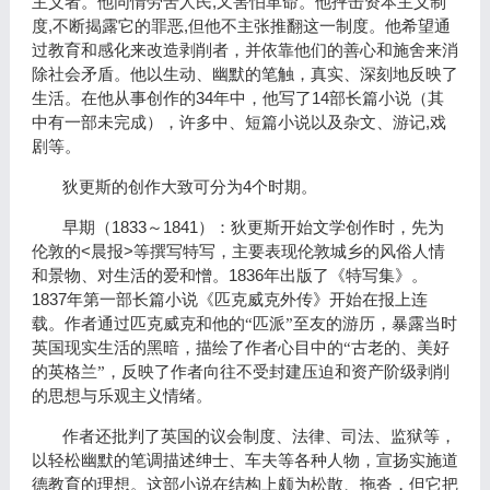
,
主义者。他同情劳苦人民
又害怕革命。他抨击资本主义制
,
,
度
不断揭露它的罪恶
但他不主张推翻这一制度。他希望通
过教育和感化来改造剥削者，并依靠他们的善心和施舍来消
除社会矛盾。他以生动、幽默的笔触，真实、深刻地反映了
34
14
生活。在他从事创作的
年中，他写了
部长篇小说（其
,
中有一部未完成），许多中、短篇小说以及杂文、游记
戏
剧等。
4
狄更斯的创作大致可分为
个时期。
1833
1841
早期（
～
）：狄更斯开始文学创作时，先为
<
>
伦敦的
晨报
等撰写特写，主要表现伦敦城乡的风俗人情
1836
和景物、对生活的爱和憎。
年出版了
《
特写集
》
。
1837
年第一部长篇小说《匹克威克外传》开始在报上连
载。作者通过匹克威克和他的“匹派”至友的游历，暴露当时
英国现实生活的黑暗，描绘了作者心目中的“古老的、美好
的英格兰”，反映了作者向往不受封建压迫和资产阶级剥削
的思想与乐观主义情绪。
作者还批判了英国的议会制度、法律、司法、监狱等，
以轻松幽默的笔调描述绅士、车夫等各种人物，宣扬实施道
德教育的理想。这部小说在结构上颇为松散、拖沓，但它把