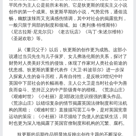
平民作为主人公是前所未有的。它是狄更斯的现实主义小说
创作的第一个成果。狄更斯早期的小说，气势宏伟，通俗流
畅，幽默泼辣而又充满感伤情调，其中对社会的揭露批判，
一般只限于局部的制度和领域。如
《
奥列佛·特维斯特
》
《尼古拉斯·尼克尔贝》《老古玩店》《马丁·朱述尔维特》
《圣诞欢歌》等。
从
《
董贝父子
》
以后，狄更斯的创作更为成熟。这部小
说通过当贝先生与儿子保罗、女儿弗洛伦斯的关系，探讨了
财势对人类美好天性的侵蚀，体现了作家对人类社会前途的
忧患感。狄更斯的重要代表作《大卫·科波菲尔》进一步深
19
入探索人生的奋斗历程，具有自传性，是反映
世纪中叶
英国中下层社会的长幅画卷。主人公大卫是当时社会中为善
良而奋斗、坚持正义的中产阶级青年的楷模。
《
荒凉山庄
》
3
《艰难时世》《小杜丽》是
部政治意识很强的重头作品。
《荒凉山庄》以错综复杂的情节揭露英国法律制度和司法机
构的黑暗；《艰难时世》直接描写罢工斗争，是对英国宪章
运动的策应；
《小杜丽》
详尽描绘了负债人的监狱生活，同
时也更为深入地揭露了英国官僚制度和机构的冗繁、腐朽。
狄更斯的后期作品明显地反映出创作主题的不断深化、