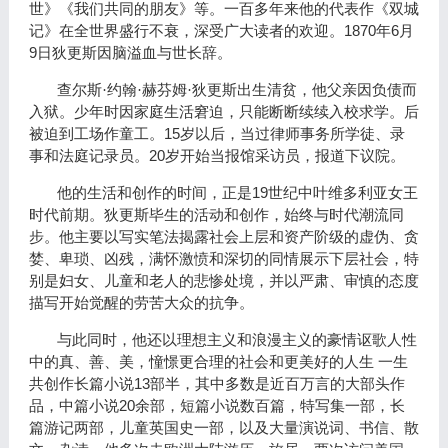
世》《我们共同的朋友》等。一百多年来他的代表作《双城
1870
6
记》在全世界盛行不衰，深受广大读者的欢迎。
年
月
9
日狄更斯因脑溢血与世长辞。
查尔斯·约翰·赫芬姆·狄更斯出生清贫，他父亲因负债而
入狱。少年时因家庭生活窘迫，只能断断续续入校求学。后
15
被迫到工场作童工。
岁以后，当过律师事务所学徒、录
20
事和法庭记录员。
岁开始当报馆采访员，报道下议院。
19
他的生活和创作的时间，正是
世纪中叶维多利亚女王
时代前期。狄更斯毕生的活动和创作，始终与时代潮流同
步。他主要以写实笔法揭露社会上层和资产阶级的虚伪、贪
婪、卑琐、凶残，满怀激愤和深切的同情展示下层社会，特
别是妇女、儿童和老人的悲惨处境，并以严肃、审慎的态度
描写开始觉醒的劳苦大众的抗争。
与此同时，他还以理想主义和浪漫主义的豪情讴歌人性
中的真、善、美，憧憬更合理的社会和更美好的人生
一生
13
共创作长篇小说
部半，其中多数是近百万言的大部头作
20
品，中篇小说
余部，短篇小说数百篇，特写集一部，长
篇游记两部，
儿童英国史
一部，以及大量演说词、书信、散