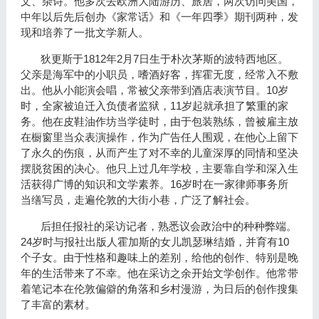
文、杂诗。他多次去欧洲大陆游历、旅居，两次访问美国，
中年以后先后创办《家常话》和
《
一年四季
》
期刊两种，发
现和培养了一批文学新人。
1812
2
7
狄更斯于
年
月
日生于朴次茅斯的波特西地区。
父亲是海军中的小职员，嗜酒好客，挥霍无度，经常入不敷
10
出。他从小能演会唱，常被父亲带到酒店表演节目。
岁
11
时，全家被迫迁入负债者监狱，
岁起就承担了繁重的家
务。他在皮鞋油作坊当学徒时，由于包装熟练，曾被雇主放
在橱窗里当众表演操作，作为广告任人围观，在他心上留下
了永久的伤痕，从而产生了对不幸的儿童深厚的同情和坚决
摆脱贫困的决心。他只上过几年学校，主要靠自学和深入生
16
活获得广博的知识和文学素养。
岁时在一家律师事务所
当缮写员，走遍伦敦的大街小巷，广泛了解社会。
后担任报社的采访记者，熟悉议会政治中的种种弊端。
24
10
岁时与报社出版人霍加斯的女儿凯瑟琳结婚，并育有
个子女。由于性格和趣味上的差别，给他的创作、特别是晚
年的生活带来了不幸。他在采访之余开始文学创作。他常带
着笔记本在伦敦偏僻的角落和乡村漫游，为日后的创作搜集
了丰富的素材。