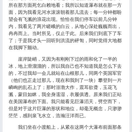
所在那方面死乞白赖地看；我所以知道瀑布就在那一方
面，因为我看见河水滚滚朝着那儿流去；每一分钟都盼
望会有飞溅的浪花出现。恰恰在我们停车以前几分钟
内，我看见了两片嵯峨的白云，从地心深处巍巍而出，
冉冉而上。当时所见，仅止于此。后来我们到底下了车
了；于是我才头一回听到洪流的砰訇，同时觉得大地都
在我脚下颤动。
崖岸陡峭，又因为有刚刚下过的雨和化了一半的
冰，地上滑溜溜的，所以我自己也不知道我是怎么下去
的，不过我却一会儿就站在山根那儿，同两个英国军官
（他们也正走过那儿，现在和我到了一块）攀登到一片
嶙峋的乱石上了；那时澎渤大作，震耳欲聋，玉花飞
溅，蒙目如眯，我全身濡湿，衣履俱透。原来我们正站
在美国瀑布的下面。我只能看见巨瀑滔天，劈空而下，
但是对于这片巨瀑的形状和地位，却毫无概念，只渺渺
茫茫，感到泉飞水立，浩瀚汪洋而已。
我们坐在小渡船上，从紧在这两个大瀑布前面那条