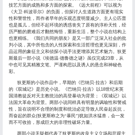
技艺方面的成熟和多方面的探索。《远大前程》可以视为
《
大卫·科波菲尔
》
的负面，但探讨人生道路方面更有现实
性和警世性，而作者早年的乐观态度明显减少。主人公匹普
也是孤儿，但经不起环境的诱惑丧失了原有的淳朴天性，经
历严酷的磨难后才翻然悔悟，重新生活，整个小说在结构上
也更精练。
《
我们共同的朋友
》
是又一部广泛深入社会的批
判小说，其中所包含的人性探索和生活哲理也更见深刻，作
品运用的象征主义和侦探小说手法更增添其艺术魅力。狄更
23
斯最后一部小说《埃德温·德鲁德之谜》虽仅完成
章，从
中也可见其精雅文笔、严谨构思以及诱人的悬念和神秘色
彩。
狄更斯的小说作品中，早期的
《
巴纳贝·拉吉
》
和后期
18
的《双城记》是历史小说。《巴纳贝·拉吉》以
世纪末英
国清教徒反对天主教统治的高登暴动为背景；
《双城记》
以
法国大革命为背景。两部小说同样具有明显的讽喻性和警戒
性，旨在说明不合理的制度和统治必定导致人民奋起反抗，
(
)
而奋起的群众
狄更斯称之为“暴民”
犹如洪水猛兽，会一发
而不可收拾，形成巨大的非理性破坏力量。
两部小说无疑都代表了狄更斯的改良主义立场和悲观主