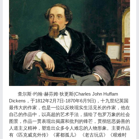
(Charles John Huffam
查尔斯·约翰·赫芬姆·狄更斯
Dickens
1812
2
7
-1870
6
9
)
，于
年
月
日
年
月
日
，十九世纪英国
最伟大的作家，也是一位以反映现实生活见长的作家，他在
自己的作品中，以高超的艺术手法，描绘了包罗万象的社会
图景，作品一贯表现出揭露和批判的锋芒，贯彻惩恶扬善的
人道主义精神，塑造出众多令人难忘的人物形象。主要作品
有《匹克威克外传》《雾都孤儿》
《老古玩店》《艰难时