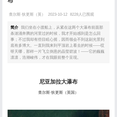
布
查尔斯·狄更斯（英）
2023-10-12
8228人已围观
简介
我们坐在小渡船上，从紧在这两个大瀑布前面那
条汹涌奔腾的河里过的时候，我才开始感到是怎么回
事；不过我却有些目眩心摇，因而领会不到这副光景到
底有多博大。一直到我来到平顶岩上看去的时候——哎
呀天哪，那样一片飞立倒悬的晶莹碧波！——它的巍巍
凛凛，浩潮峻伟，才在我眼前整个呈现。
尼亚加拉大瀑布
查尔斯·狄更斯（英
国
）