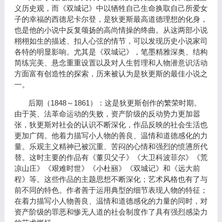
义历史观，而《双城记》中以牺牲自己生命换取自己所爱女
子的幸福的西德尼卡尔登，是狄更斯最高道德理想的化身，
也是他的小说中反复颂扬的高尚情操的终曲。从这两部小说
栩栩如生的描述、扣人心弦的情节，可以发现历史小说家司
各特的明显影响。尤其是《双城记》，笔墨精雅深奥、结构
简练完美、悬念重重设置以及对人生哲理和人物潜意识活动
方面富有创造性的探索，历来被认为是狄更斯的最佳小说之
一。
1848
1861
后期（
～
）：这是狄更斯创作的繁荣时期。
由于英、法革命运动的失败，资产阶级的反动势力更加嚣
张，狄更斯对社会的认识不断深化，作品反映的社会生活也
更加广阔。他着力描写小人物的善良、温情和道德感化的力
量。乐观主义精神已被沉重、苦闷的心情和强烈的愤懑所代
替。这时主要的作品有
《
董贝父子
》
《大卫科波菲尔》《荒
凉山庄》
《
艰难时世
》
《小杜丽》《双城记》和《远大前
程》等。这些作品的主题思想不断深化；艺术风格也有了与
前不同的特色。作者善于运用典型的细节表现人物的特征；
在着力描写小人物善良、温情和道德感化的力量的同时，对
资产阶级的罪恶和惨无人道的社会制度作了具有强烈感染力