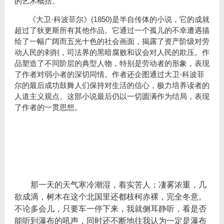
的艺术概括。
(1850)
《大卫·科波菲尔》
是半自传体的小说，它的成就
超过了狄更斯所有其他作品。它通过一个孤儿的不幸遭遇描
绘了一幅广阔而五光十色的社会画面，揭露了资产阶级对劳
动人民的剥削，司法界的黑暗腐败和议会对人民的欺压。作
品塑造了不同阶层的典型人物，特别是劳动者的形象，表现
了作者对弱小者的深切同情。作者还企图通过大卫·科波菲
尔的最后成功鼓舞人们保持对生活的信心，极力培养读者的
人道主义观点。这部小说最后仍以一切圆满作为结局，表现
了作者的一贯思想。
那一天的天气寒冷潮湿，着实苦人；凄雾浓重，几
欲成滴，树木在这个北国里还都枝柯赤裸，完全冬意。
不论多会儿，只要车一停下来，我就侧耳静听，看是否
能听到瀑布的吼声，同时还不断地往我认为一定是瀑布