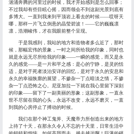
汹涌奔腾的河里过的时候，我才开始感到是怎么回事；
不过我却有些目眩心摇，因而领会不到这副光景到底有
多博大。一直到我来到平顶岩上看去的时候——哎呀天
哪，那样一片飞立倒悬的晶莹碧波！——它的巍巍凛
凛，浩潮峻伟，才在我眼前整个呈现。
于是我感到，我站的地方和造物者多么近了，那时
候，那幅宏伟的景象，一时之间所给我的印象，同时也
就是永远无尽所给我的印象——一瞬的感觉，而又是永
久的感觉——是一片和平之感：是心的宁静，是灵的恬
适，是对于死者淡泊安详的回忆，是对于永久的安息和
永久的幸福恢廓的展望，不掺杂一丁点暗淡之情，不掺
杂一丁点恐怖之心。尼亚加拉一下就在我心里留下深刻
的印象——留下了一副美丽的形象；这副形象，一直永
世不尽留在我的心头，永远不改变，永远不磨灭，一直
到我的心房停止了搏动的时候。
我们在那个神工鬼斧、天魔帝力所创造出来的地方
上待了十天，在那永久令人不忘的十天里，日常生活中
的龃龉和烦恼，如何高我而去，越去越远啊！巨瀑的砰