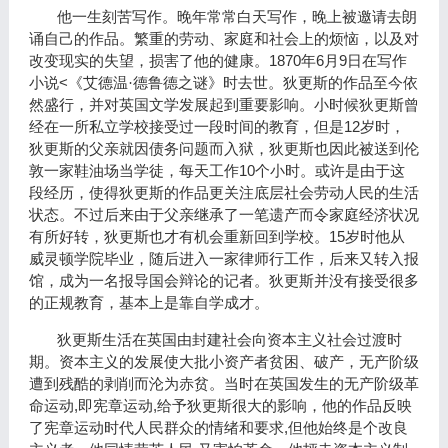
他一生刻苦写作。晚年常常白天写作，晚上被邀请去朗
诵自己的作品。繁重的劳动、家庭和社会上的烦恼，以及对
1870
6
9
改变现实的失望，损害了他的健康。
年
月
日在写作
<
小说
《
艾德温·德鲁德之谜
》
时去世。狄更斯的作品至今依
然盛行，并对英国文学发展起到重要影响。
小时候狄更斯曾
12
经在一所私立学校接受过一段时间的教育，但是
岁时，
狄更斯的父亲就因债务问题而入狱，狄更斯也因此被送到伦
10
敦一家鞋油场当学徒，每天工作
个小时。或许是由于这
段经历，使得狄更斯的作品更关注底层社会劳动人民的生活
状态。不过后来由于父亲继承了一笔遗产而令家庭经济状况
15
有所好转，狄更斯也才有机会重新回到学校。
岁时他从
威灵顿学院毕业，随后进入一家律师行工作，后来又转入报
馆，成为一名报导国会辩论的记者。狄更斯并没有接受很多
的正规教育，基本上是靠自学成才。
狄更斯生活在英国由封建社会向资本主义社会过渡时
期。资本主义的发展使大批小资产者贫困、破产，无产阶级
遭到残酷的剥削而沦为赤贫。当时在英国发生的无产阶级革
,
,
命运动
即宪章运动
给予狄更斯很大的影响，他的作品反映
,
了宪章运动时代人民群众的情绪和要求
但他始终是个改良