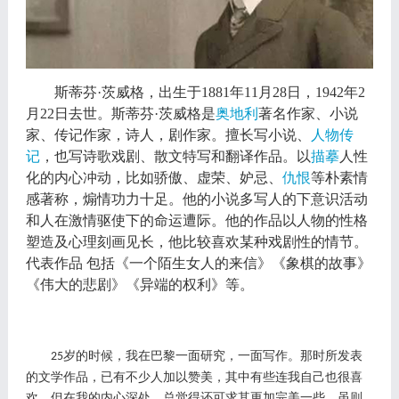
斯蒂芬
·茨威格，出生于1881年11月28日，1942年2
月22日去世。斯蒂芬·茨威格是
奥地利
著名作家、小说
家、传记作家，诗人，剧作家。擅长写小说、
人物传
记
，也写诗歌戏剧、散文特写和翻译作品。以
描摹
人性
化的内心冲动，比如骄傲、虚荣、妒忌、
仇恨
等朴素情
感著称，煽情功力十足。他的小说多写人的下意识活动
和人在激情驱使下的命运遭际。他的作品以人物的性格
塑造及心理刻画见长，他比较喜欢某种戏剧性的情节。
代表作品
包括《一个陌生女人的来信》《象棋的故事》
《伟大的悲剧》《异端的权利》等。
岁的时候，我在巴黎一面研究，一面写作。那时所发表
25
的文学作品，已有不少人加以赞美，其中有些连我自己也很喜
欢。但在我的内心深处，总觉得还可求其更加完美一些，虽则