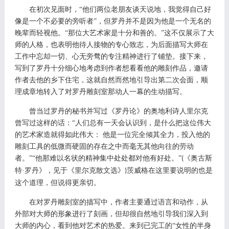
在初次见面时，
“他们两位老朋友谈天说地，我觉得自己好
像是一个不必要的旁听者”，但罗丹并不是因为他是一个无名的
晚辈而轻视他。“那位大艺术家是十分和善的。”这不仅展示了大
师的人格，也表明他待人接物的专心致志，为后面描写大师在
工作中忘却一切、心无旁骛的专注精神进行了铺垫。接下来，
写到了罗丹十分细心地考虑到作者想看看他的雕刻作品，邀请
作者去他的乡下住宅，这就自然而然地引导出第二次会面，顺
理成章地转入了对罗丹雕刻室那动人一幕的生动描写。
曾当过罗丹的秘书并写过《罗丹论》的奥地利诗人里尔克
曾写过这样的话：
“人们总有一天会认识到，是什么把这位伟大
的艺术家造就得如此伟大： 他是一位完全倾其全力，投入他的
雕刻工具的低微而硬固的存在之中而毫无其他向往的劳动
者。”“他那难以名状的精神集中处处都对他有好处。”
《奥古斯
(
特·罗丹》，见于《里尔克散文选》
茨威格在这里要说明的也是
)
这个道理，但说得更亲切。
在对罗丹雕刻室的描写中，作者主要通过语言和动作，从
外部对大师的形象进行了刻画，但却很自然地引导我们深入到
大师的内心，看到他对艺术的热爱。来到已完工的
“女性的半身