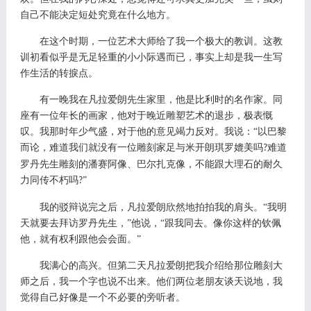
自己不能决定短处究竟在什么地方。
在这个时期，一位艺术大师给了我一个极大的教训。这教
训初看似乎是无足轻重的小小际遇而已，事实上却是我一生写
作生活的转捩点。
有一晚我在凡拉爱朗先生家里，他是比利时的名作家。同
座有一位年长的画家，他对于晚近雕塑艺术的退步，极表慨
叹。我那时年少气盛，对于他的意见竭力反对。我说：
“以巴黎
而论，难道我们就没有一位雕刻家足与米开朗琪罗媲美吗
难道
?
罗丹先生雕刻的潘赛阿像、巴尔扎克像，不能跟大理石的耐久
力同传不朽吗
”
?
我的驳辩说完之后，凡拉爱朗欣然地拍拍我的肩头。
“我明
天就要去拜访罗丹先生，”他说，“跟我同去。像你这样的钦佩
他，就有权利跟他会会面。”
我满心的高兴。但第二天凡拉爱朗把我介绍给那位雕刻大
师之后，我一个字也说不出来。他们两位老朋友谈天说地，我
觉得自己好像是一个不必要的旁听者。