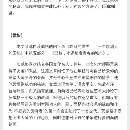
的秘诀。我现在知道舍此以外，别无神妙的方法了。
王家棫
(
译
)
【
赏析
】
本文节选自茨威格的回忆录《昨日的世界
——一个欧洲人
的回忆》中第五部分： 《巴黎，永远焕发青春的城市》。
茨威格喜欢结交各国文化名人，并从一些文化大师那里获
得了友谊和教益。这篇文章回忆了他在年轻时与自己所景仰的
雕塑大师罗丹的会面，罗丹全心全意专注雕塑创作的情景，使
他领悟到成功的秘诀。文章道理简单，语言平实，先后有序，
首尾呼应，而又颇有波澜。前两段已经表明这位艺术大师给了
茨威格一个极大的教训，对他以后的写作意义重大，但却没有
直接描写进入雕刻室那动人的一幕，而是先对会见的缘由和作
为
“不必要的旁听者”的第一次会面进行了一番交代。茨威格不仅
想突出大师的工作态度，同时也想对罗丹的形象进行多侧面的
刻画。