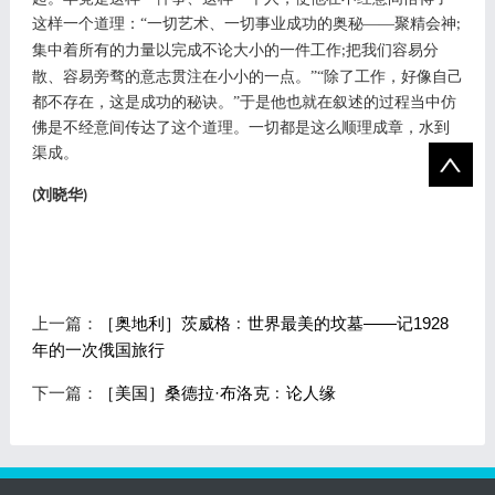
这样一个道理：“一切艺术、一切事业成功的奥秘——聚精会神
;
集中着所有的力量以完成不论大小的一件工作
把我们容易分
;
散、容易旁骛的意志贯注在小小的一点。”“除了工作，好像自己
都不存在，这是成功的秘诀。”于是他也就在叙述的过程当中仿
佛是不经意间传达了这个道理。一切都是这么顺理成章，水到
渠成。
刘晓华
(
)
上一篇：
［奥地利］茨威格﹕世界最美的坟墓——记1928
年的一次俄国旅行
下一篇：
［美国］桑德拉·布洛克﹕论人缘