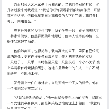
然而那位大艺术家是十分和善的。当我们告别的时候，罗
丹转过脸来对我说道：
“我想你或许要看看我的雕刻作品，可惜
都不在这里。但请你星期日到我梅登的乡下住宅来，我们并且
可以一同用便饭。”
在罗丹朴素的乡下住宅里，我们坐在一只小桌子周围吃了
一餐家常便饭。他慈祥而柔和地顾盼，他本人坦率的神情，立
刻使我忘记了局促。
他的雕刻室，也很简单，装着高大的窗子。里面有已经完
成的造像，更有许许多多石膏所塑，作为初步试验的模型
——
一只膀子，一只手，有时甚至只是一只指头或一个小小关节
桌
;
上堆满着种种素描的图形。这地方显示出它的主人一生在不断
地研究，不断地工作。
罗丹套上一件白布外衣，立刻变成一个工人的样子。他在
一个雕刻架子前立定了。
“这是我最近的作品，”他一面揭去盖在上面的湿布，就露出
一个女性的半身像来，那是神采焕然地用泥土所塑的，“我觉得
这已是完工的了。”