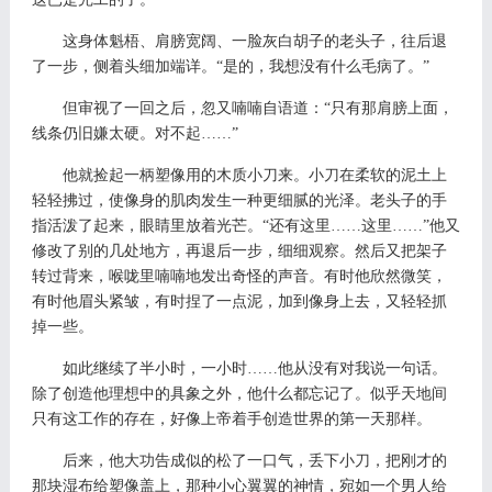
这身体魁梧、肩膀宽阔、一脸灰白胡子的老头子，往后退
了一步，侧着头细加端详。
“是的，我想没有什么毛病了。”
但审视了一回之后，忽又喃喃自语道：
“只有那肩膀上面，
线条仍旧嫌太硬。对不起……”
他就捡起一柄塑像用的木质小刀来。小刀在柔软的泥土上
轻轻拂过，使像身的肌肉发生一种更细腻的光泽。老头子的手
指活泼了起来，眼睛里放着光芒。
“还有这里……这里……”他又
修改了别的几处地方，再退后一步，细细观察。然后又把架子
转过背来，喉咙里喃喃地发出奇怪的声音。有时他欣然微笑，
有时他眉头紧皱，有时捏了一点泥，加到像身上去，又轻轻抓
掉一些。
如此继续了半小时，一小时
……他从没有对我说一句话。
除了创造他理想中的具象之外，他什么都忘记了。似乎天地间
只有这工作的存在，好像上帝着手创造世界的第一天那样。
后来，他大功告成似的松了一口气，丢下小刀，把刚才的
那块湿布给塑像盖上，那种小心翼翼的神情，宛如一个男人给