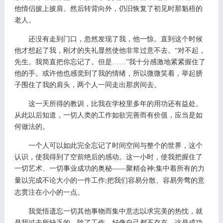
他情侣披上披肩。然后转背向外，仍旧恢复了初见时那魁梧的
老人。
还没有走到门口，忽然发现了我，他一惊。直到这个时候
他才想起了我，刚才的失礼显然使他非常过意不去。
“对不起，
先生。我简直把你忘记了。但是……”我十分感激地紧紧握住了
他的手。或许他也感觉到了我的情绪，所以微微笑着，举起膀
子围住了我的肩头，两个人一同走出那房间去。
这一天所得的教训，比我在学校里多年的用功还有益处。
从此以后知道，一切人类的工作如欲完善而有价值，应当是如
何做法的。
一个人可以如此完全忘记了时间空间与整个的世界，这个
认识，使我得到了空前绝后的感动。这一小时，使我把握住了
一切艺术、一切事业成功的奥秘
——聚精会神
集中着所有的力
;
量以完成不论大小的一件工作
把我们容易分散、容易旁骛的意
;
志贯注在小小的一点。
我觉悟遗忘一切其他事物而集中意志以求完美的热忱，就
是我过去所缺乏的。除了工作，好像自己都不存在，这是成功