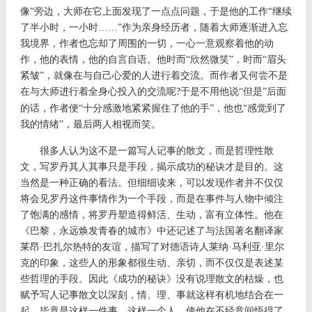
像”旁边，大师在它上面发现了一点点问题，于是他的工作“继续
了半小时，一小时……”作为亲身经历者，随着大师逐渐进入忘
我境界，作者也忘却了周围的一切，一心一意观察着他的动
作，他的表情，他的自言自语。他时而“欣然微笑”，时而“眉头
紧皱”，就像在与自己心爱的人进行着交流。而作者又何尝不是
在与大师进行着全身心投入的交流呢
于是不用他说“但是”后面
?
的话，作者便“十分感激地紧紧握住了他的手”，他也“感觉到了
我的情绪”，最后两人相视而笑。
很多人认为这不是一篇写人记事的散文，而是哲理性散
文，写罗丹其人其事只是手段，揭示成功的秘诀才是目的。这
当然是一种正确的看法。但细细读来，可以发现作者并不仅仅
将会见罗丹这件事情作为一个手段，而是在事件与人物中倾注
了饱满的感情，将罗丹塑造得鲜活、生动，富有立体性。他在
《巴黎，永远焕发青春的城市》中还记述了与法国著名翻译家
莱昂
·巴扎尔热特的友谊，描写了对德语诗人莱纳·马利亚·里尔
克的印象，这些人的形象都很生动、亲切，而不仅仅是表述某
些哲理的手段。因此《成功的秘诀》没有说理散文的枯燥，也
赋予写人记事散文以深刻，情、理、事就这样有机地结合在一
起。毕竟是这样一件事、这样一个人，使他在不经意间悟得了