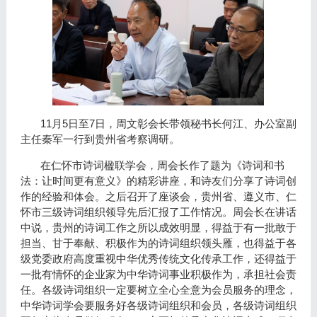
11
5
7
月
日至
日，周文彰会长带领秘书长何江、办公室副
主任秦军一行到贵州省考察调研。
在仁怀市诗词楹联学会，周会长作了题为《诗词和书
法：让时间更有意义》的精彩讲座，和诗友们分享了诗词创
作的经验和体会。之后召开了座谈会，贵州省、遵义市、仁
怀市三级诗词组织领导先后汇报了工作情况。周会长在讲话
中说，贵州的诗词工作之所以成效明显，得益于有一批敢于
担当、甘于奉献、积极作为的诗词组织领头雁，也得益于各
级党委政府高度重视中华优秀传统文化传承工作，还得益于
一批有情怀的企业家为中华诗词事业积极作为，承担社会责
任。各级诗词组织一定要树立全心全意为会员服务的理念，
中华诗词学会要服务好各级诗词组织和会员，各级诗词组织